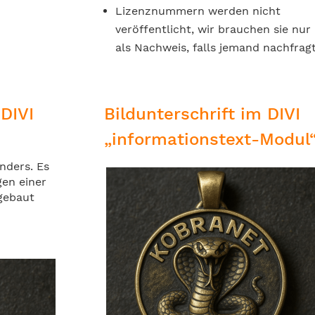
Lizenznummern werden nicht
veröffentlicht, wir brauchen sie nur
als Nachweis, falls jemand nachfragt
 DIVI
Bildunterschrift im DIVI
„informationstext-Modul
nders. Es
gen einer
ngebaut