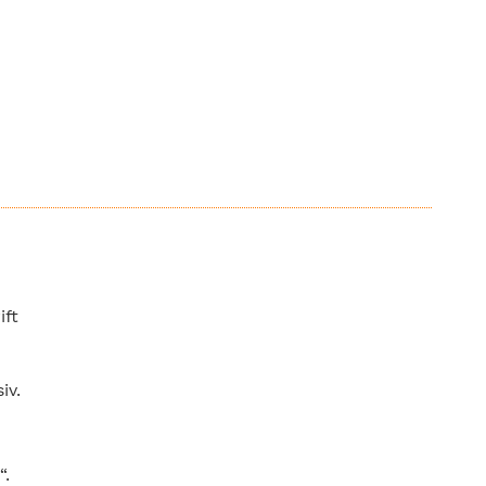
ift
iv.
“.