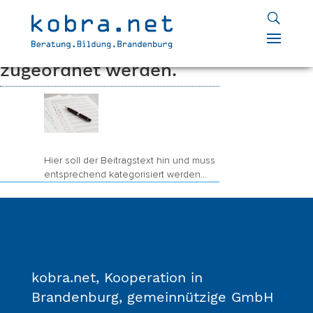
Home
Package
Willkommen im Club!
9
9
PAB-Beitrag muss noch
zugeordnet werden.
Hier soll der Beitragstext hin und muss
entsprechend kategorisiert werden…
kobra.net, Kooperation in
Brandenburg, gemeinnützige GmbH