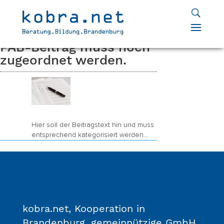
Home
Package
Schule mit
9
9
Unternehmergeist
PAB-Beitrag muss noch
zugeordnet werden.
Hier soll der Beitragstext hin und muss
entsprechend kategorisiert werden…
kobra.net, Kooperation in
Brandenburg, gemeinnützige GmbH