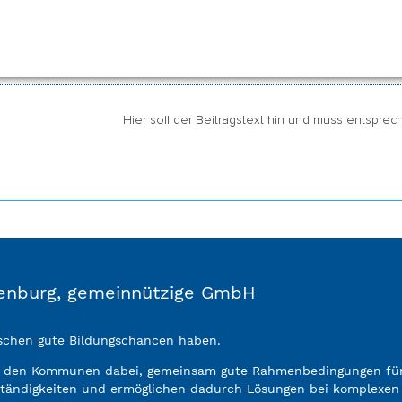
t werden.
Hier soll der Beitragstext hin und muss entspre
ndenburg, gemeinnützige GmbH
enschen gute Bildungschancen haben.
n den Kommunen dabei, gemeinsam gute Rahmenbedingungen für 
ständigkeiten und ermöglichen dadurch Lösungen bei komplexen