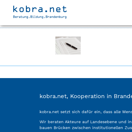
Home
Package
Schule des Lebens Rüdersdorf
9
9
PAB-Beitrag muss noch zugeordne
kobra.net, Kooperation in Bra
kobra.net setzt sich dafür ein, dass alle M
Wir beraten Akteure auf Landesebene und i
bauen Brücken zwischen institutionellen Zu