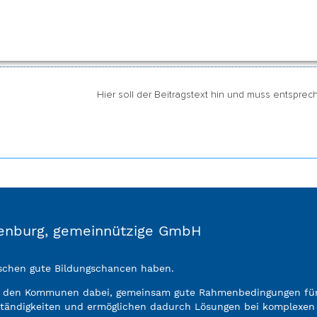
t werden.
Hier soll der Beitragstext hin und muss entspre
ndenburg, gemeinnützige GmbH
enschen gute Bildungschancen haben.
n den Kommunen dabei, gemeinsam gute Rahmenbedingungen für 
ständigkeiten und ermöglichen dadurch Lösungen bei komplexen