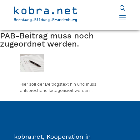
Home
Package
Inklusionsforum für junge
9
9
Menschen 2019 – Anregungen für die
Landesregierung
PAB-Beitrag muss noch
zugeordnet werden.
Hier soll der Beitragstext hin und muss
entsprechend kategorisiert werden…
kobra.net, Kooperation in