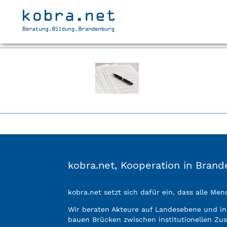
Home
Package
grandIOS Heft 1: Oberschulen gestalten Zukun
9
9
PAB-Beitrag muss noch zugeordne
kobra.net, Kooperation in Bra
kobra.net setzt sich dafür ein, dass alle M
Wir beraten Akteure auf Landesebene und i
bauen Brücken zwischen institutionellen Zu