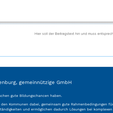
ft. Wie arbeiten wir heute an der Bildung von morgen
t werden.
Hier soll der Beitragstext hin und muss entspre
ndenburg, gemeinnützige GmbH
enschen gute Bildungschancen haben.
n den Kommunen dabei, gemeinsam gute Rahmenbedingungen für 
ständigkeiten und ermöglichen dadurch Lösungen bei komplexen